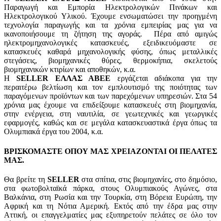
Παραγωγή και Εμπορία Ηλεκτρολογικών Πινάκων και
Ηλεκτρολογικού Υλικού. Έχουμε ενσωματώσει την προηγμένη
τεχνολογία παραγωγής και τα χρόνια εμπειρίας μας για να
ικανοποιήσουμε τη ζήτηση της αγοράς. Πέρα από αμιγώς
ηλεκτρομηχανολογικές κατασκευές, εξειδικευόμαστε σε
κατασκευές καθαρά μηχανολογικής φύσης, όπως μεταλλικές
στεγάσεις, βιομηχανικές θύρες, θερμοκήπια, σκελετούς
βιομηχανικών κτιρίων και αποθηκών, κ.α.
Η
SELLER ΕΛΛΑΣ ΑΒΕΕ
εργάζεται αδιάκοπα για την
περαιτέρω βελτίωση και τον εμπλουτισμό της ποιότητας των
παραγόμενων προϊόντων και των παρεχόμενων υπηρεσιών. Στα 54
χρόνια μας έχουμε να επιδείξουμε κατασκευές στη βιομηχανία,
στην ενέργεια, στη ναυτιλία, σε γεωτεχνικές και γεωργικές
εφαρμογές, καθώς και σε μεγάλα κατασκευαστικά έργα όπως τα
Ολυμπιακά έργα του 2004, κ.α.
ΒΡΙΣΚΟΜΑΣΤΕ ΟΠΟΥ ΜΑΣ ΧΡΕΙΑΖΟΝΤΑΙ ΟΙ ΠΕΛΑΤΕΣ
ΜΑΣ.
Θα βρείτε τη
SELLER
στα σπίτια, στις βιομηχανίες, στο δημόσιο,
στα φωτοβολταϊκά πάρκα, στους Ολυμπιακούς Αγώνες, στα
Βαλκάνια, στη Ρωσία και την Τουρκία, στη Βόρεια Ευρώπη, την
Αφρική και τη Νότια Αμερική. Εκτός από την έδρα μας στην
Αττική, οι επαγγελματίες μας εξυπηρετούν πελάτες σε όλο τον