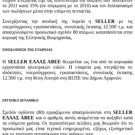
Πηγών Ενέργειας είχε ως αποτέλεσμα την αύξηση των πωλήσεων
το 2011 κατά 35% (σε σύγκριση με το 2010) και τον διπλασιασμό
των πωλήσεων μέσα στην επόμενη πενταετία.
Συνεχίζοντας την ανοδική της πορεία η
SELLER
με τις
υπερσύγχρονες εγκαταστάσεις, συνολικής έκτασης 12.500 τ.μ. και
απασχολούμενο προσωπικό σχεδόν 80 ατόμων, κατατάσσεται στην
κορυφή της Ελληνικής Βιομηχανίας.
ΕΠΙΣΚΟΠΗΣΗ ΤΗΣ ΕΤΑΙΡΕΙΑΣ
Η
SELLER ΕΛΛΑΣ ΑΒΕΕ
θεωρείται ως ένα από τα κορυφαία
εργοστάσια ηλεκτρικών ειδών. Η εταιρεία μας στεγάζεται σε
ιδιόκτητες υπερσύγχρονες εγκαταστάσεις, συνολικής έκτασης
12.500 τ.μ. στη θέση Λουτρό στη ΒΙ.ΠΕ του Δήμου Αχαρνών.
ΕΡΓΑΤΙΚΟ ΔΥΝΑΜΙΚΟ
Σχεδόν ογδόντα (80) εργαζόμενοι απασχολούνται στη
SELLER
ΕΛΛΑΣ ΑΒΕΕ
και ο αριθμός αυτός αναμένεται να αυξηθεί κατά
τα επόμενα χρόνια. Οι περισσότεροι πελάτες μας θεωρούν ότι το
προσωπικό μας είναι τεχνικά ενημερωμένο, εξόχως εξυπηρετικό
και με ταχύτατη ανταπόκριση στις ανάγκες τους.