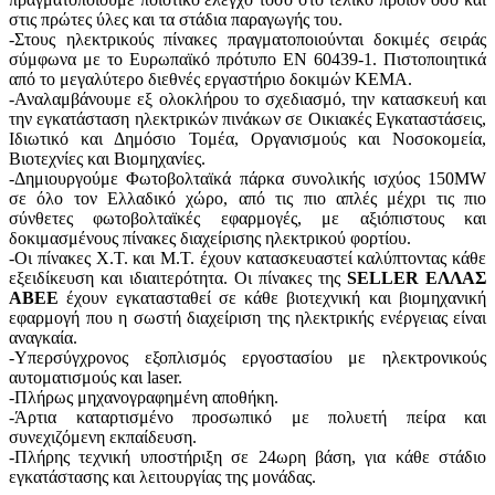
στις πρώτες ύλες και τα στάδια παραγωγής του.
-Στους ηλεκτρικούς πίνακες πραγματοποιούνται δοκιμές σειράς
σύμφωνα με το Ευρωπαϊκό πρότυπο ΕΝ 60439-1. Πιστοποιητικά
από το μεγαλύτερο διεθνές εργαστήριο δοκιμών ΚΕΜΑ.
-Αναλαμβάνουμε εξ ολοκλήρου το σχεδιασμό, την κατασκευή και
την εγκατάσταση ηλεκτρικών πινάκων σε Οικιακές Εγκαταστάσεις,
Ιδιωτικό και Δημόσιο Τομέα, Οργανισμούς και Νοσοκομεία,
Βιοτεχνίες και Βιομηχανίες.
-Δημιουργούμε Φωτοβολταϊκά πάρκα συνολικής ισχύος 150MW
σε όλο τον Ελλαδικό χώρο, από τις πιο απλές μέχρι τις πιο
σύνθετες φωτοβολταϊκές εφαρμογές, με αξιόπιστους και
δοκιμασμένους πίνακες διαχείρισης ηλεκτρικού φορτίου.
-Οι πίνακες Χ.Τ. και Μ.Τ. έχουν κατασκευαστεί καλύπτοντας κάθε
εξειδίκευση και ιδιαιτερότητα. Οι πίνακες της
SELLER ΕΛΛΑΣ
ΑΒΕΕ
έχουν εγκατασταθεί σε κάθε βιοτεχνική και βιομηχανική
εφαρμογή που η σωστή διαχείριση της ηλεκτρικής ενέργειας είναι
αναγκαία.
-Yπερσύγχρονος εξοπλισμός εργοστασίου με ηλεκτρονικούς
αυτοματισμούς και laser.
-Πλήρως μηχανογραφημένη αποθήκη.
-Άρτια καταρτισμένο προσωπικό με πολυετή πείρα και
συνεχιζόμενη εκπαίδευση.
-Πλήρης τεχνική υποστήριξη σε 24ωρη βάση, για κάθε στάδιο
εγκατάστασης και λειτουργίας της μονάδας.