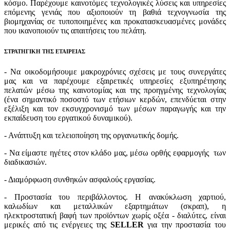
κόσμο. Παρέχουμε καινοτόμες τεχνολογικές λύσεις και υπηρεσίες
επόμενης γενιάς που αξιοποιούν τη βαθιά τεχνογνωσία της
βιομηχανίας σε τυποποιημένες και προκατασκευασμένες μονάδες
που ικανοποιούν τις απαιτήσεις του πελάτη.
ΣΤΡΑΤΗΓΙΚΗ ΤΗΣ ΕΤΑΙΡΕΙΑΣ
- Να οικοδομήσουμε μακροχρόνιες σχέσεις με τους συνεργάτες
μας και να παρέχουμε εξαιρετικές υπηρεσίες εξυπηρέτησης
πελατών μέσω της καινοτομίας και της προηγμένης τεχνολογίας
(ένα σημαντικό ποσοστό των ετήσιων κερδών, επενδύεται στην
εξέλιξη και τον εκσυγχρονισμό των μέσων παραγωγής και την
εκπαίδευση του εργατικού δυναμικού).
- Ανάπτυξη και τελειοποίηση της οργανωτικής δομής.
- Να είμαστε ηγέτες στον κλάδο μας, μέσω ορθής εφαρμογής των
διαδικασιών.
- Διαμόρφωση συνθηκών ασφαλούς εργασίας.
- Προστασία του περιβάλλοντος. Η ανακύκλωση χαρτιού,
καλωδίων και μεταλλικών εξαρτημάτων (σκραπ), η
ηλεκτροστατική βαφή των προϊόντων χωρίς οξέα - διαλύτες, είναι
μερικές από τις ενέργειες της
SELLER
για την προστασία του