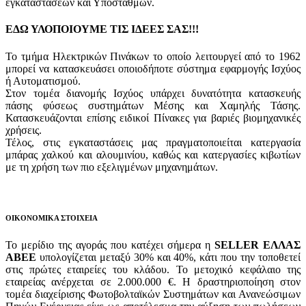
εγκαταστάσεων και Υποσταθμών.
ΕΔΩ ΥΛΟΠΟΙΟΥΜΕ ΤΙΣ ΙΔΕΕΣ ΣΑΣ!!!
Το τμήμα Ηλεκτρικών Πινάκων το οποίο λειτουργεί από το 1962
μπορεί να κατασκευάσει οποιοδήποτε σύστημα εφαρμογής Ισχύος
ή Αυτοματισμού.
Στον τομέα διανομής Ισχύος υπάρχει δυνατότητα κατασκευής
πάσης φύσεως συστημάτων Μέσης και Χαμηλής Τάσης.
Κατασκευάζονται επίσης ειδικοί Πίνακες για βαριές βιομηχανικές
χρήσεις.
Τέλος, στις εγκαταστάσεις μας πραγματοποιείται κατεργασία
μπάρας χαλκού και αλουμινίου, καθώς και κατεργασίες κιβωτίων
με τη χρήση των πιο εξελιγμένων μηχανημάτων.
ΟΙΚΟΝΟΜΙΚΑ ΣΤΟΙΧΕΙΑ
Το μερίδιο της αγοράς που κατέχει σήμερα η
SELLER ΕΛΛΑΣ
ΑΒΕΕ
υπολογίζεται μεταξύ 30% και 40%, κάτι που την τοποθετεί
στις πρώτες εταιρείες του κλάδου. Το μετοχικό κεφάλαιο της
εταιρείας ανέρχεται σε 2.000.000 €. Η δραστηριοποίηση στον
τομέα διαχείρισης Φωτοβολταϊκών Συστημάτων και Ανανεώσιμων