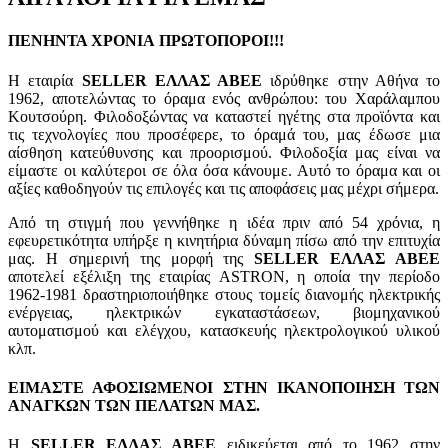
ΠΕΝΗΝΤΑ ΧΡΟΝΙΑ ΠΡΩΤΟΠΟΡΟΙ!!!
Η εταιρία
SELLER ΕΛΛΑΣ ΑΒΕΕ
ιδρύθηκε στην Αθήνα το
1962, αποτελώντας το όραμα ενός ανθρώπου: του Χαράλαμπου
Κουτσούρη. Φιλοδοξώντας να καταστεί ηγέτης στα προϊόντα και
τις τεχνολογίες που προσέφερε, το όραμά του, μας έδωσε μια
αίσθηση κατεύθυνσης και προορισμού. Φιλοδοξία μας είναι να
είμαστε οι καλύτεροι σε όλα όσα κάνουμε. Αυτό το όραμα και οι
αξίες καθοδηγούν τις επιλογές και τις αποφάσεις μας μέχρι σήμερα.
Από τη στιγμή που γεννήθηκε η ιδέα πριν από 54 χρόνια, η
εφευρετικότητα υπήρξε η κινητήρια δύναμη πίσω από την επιτυχία
μας. Η σημερινή της μορφή της
SELLER ΕΛΛΑΣ ΑΒΕΕ
αποτελεί εξέλιξη της εταιρίας ASTRON, η οποία την περίοδο
1962-1981 δραστηριοποιήθηκε στους τομείς διανομής ηλεκτρικής
ενέργειας, ηλεκτρικών εγκαταστάσεων, βιομηχανικού
αυτοματισμού και ελέγχου, κατασκευής ηλεκτρολογικού υλικού
κλπ.
ΕΙΜΑΣΤΕ ΑΦΟΣΙΩΜΕΝΟΙ ΣΤΗΝ ΙΚΑΝΟΠΟΙΗΣΗ ΤΩΝ
ΑΝΑΓΚΩΝ ΤΩΝ ΠΕΛΑΤΩΝ ΜΑΣ.
Η
SELLER ΕΛΛΑΣ ΑΒΕΕ
ειδικεύεται από το 1962 στην