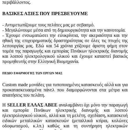
περιβάλλοντος.
ΒΑΣΙΚΕΣ ΑΞΙΕΣ ΠΟΥ ΠΡΕΣΒΕΥΟΥΜΕ
- Αντιμετωπίζουμε τους πελάτες μας με σεβασμό.
- Μεγαλώνουμε μέσα από τη δημιουργικότητα και την καινοτομία.
- Έχουμε ενσωματώσει την ειλικρίνεια, την ακεραιότητα και την
ηθική της επιχειρηματικής δραστηριότητας σε όλες τις πτυχές της
λειτουργίας μας. Εδώ και 54 χρόνια χτίζουμε άριστη φήμη στον
τομέα της παραγωγής και εμπορίας Πινάκων ηλεκτρικής διανομής
και λοιπού ηλεκτρολογικού υλικού και έχουμε καταστεί βασικός
προμηθευτής στην Ελληνική Βιομηχανία.
ΠΕΔΙΟ ΕΦΑΡΜΟΓΗΣ ΤΩΝ ΕΡΓΩΝ ΜΑΣ
Custom made μονάδες για τυποποιημένες κατασκευές αλλά και για
προκατασκευασμένα πάνελ που διαμορφώνονται στα μέτρα και
απαιτήσεις του πελάτη.
Η
SELLER ΕΛΛΑΣ ΑΒΕΕ
αναλαμβάνει όχι μόνο την παραγωγή
και εμπορία Πινάκων ηλεκτρικής διανομής και λοιπού
ηλεκτρολογικού υλικού, αλλά και τη μελέτη, σχεδίαση, κατασκευή
ειδικών μεταλλικών κατασκευών (μεταλλικά κτίρια, κολώνες
οδοφωτισμού, κ.λπ.) καθώς και τη συντήρηση ηλεκτρικών