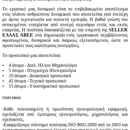
Το εργατικό μας δυναμικό είναι το επιβεβαιωμένο αποτέλεσμα
ενός πλάνου ανθρώπινου δυναμικού που αποτελείται από στελέχη
με άρτια τεχνογνωσία και πολυετή εμπειρία. Η βαθιά γνώση του
αντικειμένου ενισχύεται από συνεχή σεμινάρια εντός και εκτός
εταιρείας. H ποιότητα διασφαλίζεται με την επιμονή της
SELLER
ΕΛΛΑΣ ΑΒΕΕ
στη δημιουργία ενός εργασιακού περιβάλλοντος
αφοσιωμένου, δυναμικού και διαρκώς εξελισσόμενου, ώστε να
προσελκύει τους καλύτερους συνεργάτες.
Το προσωπικό μας αποτελείται:
• 4 άτομα - Διπλ. Ηλ/γοι Μηχανολόγοι
• 5 άτομα - Πτυχιούχοι Ηλεκτρολόγοι
• 10 άτομα - Διοικητικό προσωπικό
• 45 άτομα - Τεχνικό προσωπικό
• 15 άτομα - Υποστηρικτικό προσωπικό
ΓΙΑΤΙ ΕΜΑΣ
-Κάθε τυποποιημένη ή πρωτότυπη ηλεκτρολογική εφαρμογή,
σχεδιάζεται από έμπειρους ηλεκτρολόγους, μηχανολόγους και
σχεδιαστές.
-Εφαρμόζουμε σύστημα ποιότητας ISO 9001:2000 από το 2003 και
πραγματοποιούμε ποιοτικό έλεγχο τόσο στο τελικό προϊόν όσο και