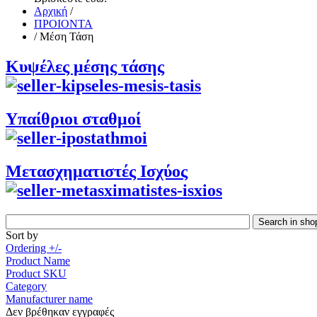
Αρχική
/
ΠΡΟΙΟΝΤΑ
/
Μέση Τάση
Κυψέλες μέσης τάσης
Υπαίθριοι σταθμοί
Μετασχηματιστές Ισχύος
Sort by
Ordering +/-
Product Name
Product SKU
Category
Manufacturer name
Δεν βρέθηκαν εγγραφές